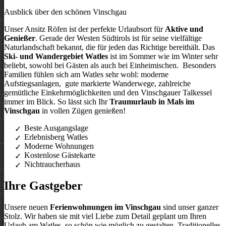
Ausblick über den schönen Vinschgau
Unser Ansitz Röfen ist der perfekte Urlaubsort für
Aktive und
Genießer
. Gerade der Westen Südtirols ist für seine vielfältige
Naturlandschaft bekannt, die für jeden das Richtige bereithält. Das
Ski- und Wandergebiet Watles
ist im Sommer wie im Winter sehr
beliebt, sowohl bei Gästen als auch bei Einheimischen. Besonders
Familien fühlen sich am Watles sehr wohl: moderne
Aufstiegsanlagen, gute markierte Wanderwege, zahlreiche
gemütliche Einkehrmöglichkeiten und den Vinschgauer Talkessel
immer im Blick. So lässt sich Ihr
Traumurlaub in Mals im
Vinschgau
in vollen Zügen genießen!
Beste Ausgangslage
Erlebnisberg Watles
Moderne Wohnungen
Kostenlose Gästekarte
Nichtraucherhaus
Ihre Gastgeber
Unsere neuen
Ferienwohnungen im Vinschgau
sind unser ganzer
Stolz. Wir haben sie mit viel Liebe zum Detail geplant um Ihren
Urlaub am Watles so schön wie möglich zu gestalten. Traditionelles