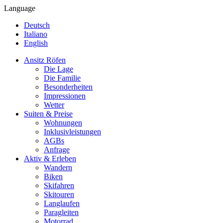
Language
Deutsch
Italiano
English
Ansitz Röfen
Die Lage
Die Familie
Besonderheiten
Impressionen
Wetter
Suiten & Preise
Wohnungen
Inklusivleistungen
AGBs
Anfrage
Aktiv & Erleben
Wandern
Biken
Skifahren
Skitouren
Langlaufen
Paragleiten
Motorrad