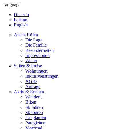
Language
Deutsch
Italiano
English
Ansitz Röfen
Die Lage
Die Familie
Besonderheiten
Impressionen
Wetter
Suiten & Preise
Wohnungen
Inklusivleistungen
AGBs
Anfrage
Aktiv & Erleben
Wandern
Biken
Skifahren
Skitouren
Langlaufen
Paragleiten
Motorrad